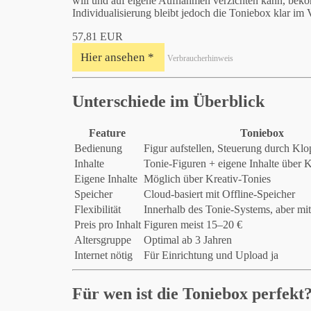
will und auf eigene Aufnahmen verzichten kann, beko
Individualisierung bleibt jedoch die Toniebox klar im V
57,81 EUR
Hier ansehen *
Verbraucherhinweis
Unterschiede im Überblick
Feature
Toniebox
Bedienung
Figur aufstellen, Steuerung durch Kl
Inhalte
Tonie-Figuren + eigene Inhalte über K
Eigene Inhalte
Möglich über Kreativ-Tonies
Speicher
Cloud-basiert mit Offline-Speicher
Flexibilität
Innerhalb des Tonie-Systems, aber mi
Preis pro Inhalt
Figuren meist 15–20 €
Altersgruppe
Optimal ab 3 Jahren
Internet nötig
Für Einrichtung und Upload ja
Für wen ist die Toniebox perfekt