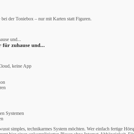
 bei der Toniebox – nur mit Karten statt Figuren.
 für zuhause und...
Cloud, keine App
ion
ren
rten Systemen
en
bewusst simples, technikarmes System möchten. Wer einfach fertige Hörs