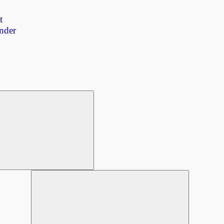
t
nder