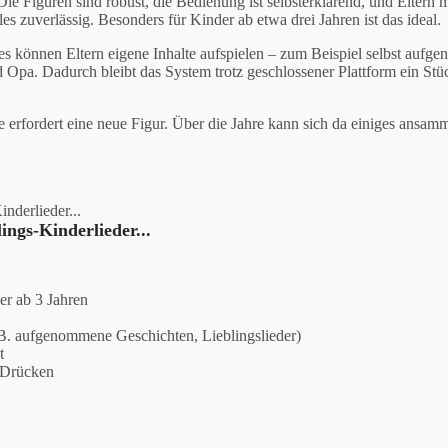
ie Figuren sind robust, die Bedienung ist selbsterklärend, und Eltern 
es zuverlässig. Besonders für Kinder ab etwa drei Jahren ist das ideal.
es können Eltern eigene Inhalte aufspielen – zum Beispiel selbst auf
Opa. Dadurch bleibt das System trotz geschlossener Plattform ein Stü
te erfordert eine neue Figur. Über die Jahre kann sich da einiges ansam
ings-Kinderlieder...
er ab 3 Jahren
 B. aufgenommene Geschichten, Lieblingslieder)
t
 Drücken