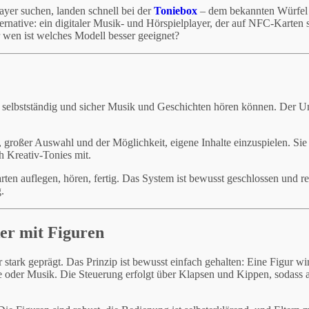
ayer suchen, landen schnell bei der
Toniebox
– dem bekannten Würfel
ernative: ein digitaler Musik- und Hörspielplayer, der auf NFC-Karten s
r wen ist welches Modell besser geeignet?
 selbstständig und sicher Musik und Geschichten hören können. Der U
 großer Auswahl und der Möglichkeit, eigene Inhalte einzuspielen. Sie
h Kreativ-Tonies mit.
ten auflegen, hören, fertig. Das System ist bewusst geschlossen und re
.
ker mit Figuren
stark geprägt. Das Prinzip ist bewusst einfach gehalten: Eine Figur wir
te oder Musik. Die Steuerung erfolgt über Klapsen und Kippen, sodass 