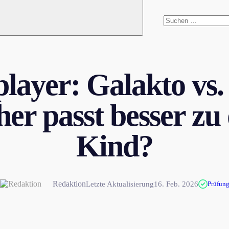
player: Galakto vs.
her passt besser zu
Kind?
Redaktion
Letzte Aktualisierung
16. Feb. 2026
Prüfun