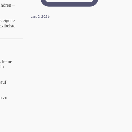
 hören –
Jan. 2, 2026
s eigene
exibelste
, keine
ein
 auf
n zu