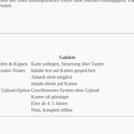
mmt hier einen unkomplizierten Player ohne Internet-Abhängigkeit. F
orteil.
Galakto
opfen & Kippen
Karte auflegen, Steuerung über Tasten
reativ-Tonies
Inhalte fest auf Karten gespeichert
Aktuell nicht möglich
Inhalte direkt auf Karten
t Upload-Option
Geschlossenes System ohne Upload
Karten oft günstiger
Eher ab 4–5 Jahren
Nein, komplett offline
?