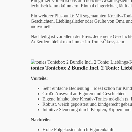
Ein großer Vorteil ist das durchdachte Gesamtsystem. D
technisch kaum kümmern. Einmal eingerichtet, läuft all
Ein weiterer Pluspunkt: Mit sogenannten Kreativ-Toni
Geschichten, Lieblingslieder oder Grüße von Oma und 
individuell.
Nachteilig ist vor allem der Preis. Jede neue Geschich
Außerdem bleibt man immer im Tonie-Ökosystem.
tonies Toniebox 2 Bundle Incl. 2 Tonie: Liebl
Vorteile:
Sehr einfache Bedienung – ideal schon für Kind
Große Auswahl an Figuren und Geschichten
Eigene Inhalte über Kreativ-Tonies möglich (z.
Robust, weich gepolstert und kindgerecht gebau
Intuitive Steuerung durch Klopfen, Kippen und
Nachteile:
Hohe Folgekosten durch Figurenkäufe