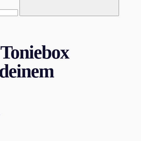
Suchen
 Toniebox
 deinem
g