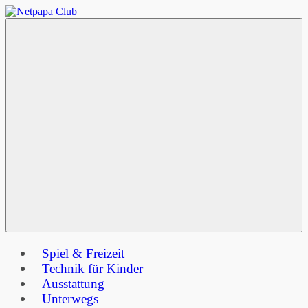
Zum
Netpapa
Inhalt
springen
Club
Menu
Spiel & Freizeit
Technik für Kinder
Ausstattung
Unterwegs