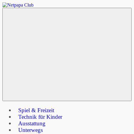
Zum
Netpapa
Inhalt
springen
Club
Menu
Spiel & Freizeit
Technik für Kinder
Ausstattung
Unterwegs