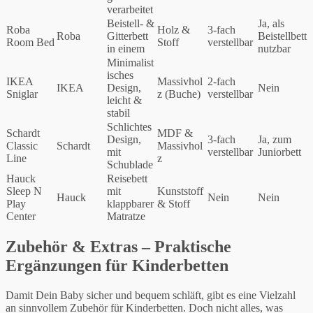
verarbeitet
Beistell- &
Ja, als
Roba
Holz &
3-fach
Roba
Gitterbett
Beistellbett
Room Bed
Stoff
verstellbar
in einem
nutzbar
Minimalist
isches
IKEA
Massivhol
2-fach
IKEA
Design,
Nein
Sniglar
z (Buche)
verstellbar
leicht &
stabil
Schlichtes
Schardt
MDF &
Design,
3-fach
Ja, zum
Classic
Schardt
Massivhol
mit
verstellbar
Juniorbett
Line
z
Schublade
Hauck
Reisebett
Sleep N
mit
Kunststoff
Hauck
Nein
Nein
Play
klappbarer
& Stoff
Center
Matratze
Zubehör & Extras – Praktische
Ergänzungen für Kinderbetten
Damit Dein Baby sicher und bequem schläft, gibt es eine Vielzahl
an sinnvollem Zubehör für Kinderbetten. Doch nicht alles, was