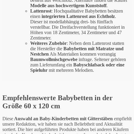
besteht aus Weichholz. Alternativ finden die Käufer
Modelle aus hochwertigem Kunststoff
.
Lattenrost
: Hochqualitative Babybetten besitzen
einen
integrierten Lattenrost aus Echtholz
.
Dieser ist modellabhängig drei- bis fünffach
verstellbar. Die Dreifachverstellung funktioniert in
Höhen von 18 Zentimeter, 34 Zentimeter und 47
Zentimeter.
Weiteres Zubehör
: Neben dem Lattenrost statten
die Hersteller die
Babybetten mit Matratze und
Nestchen
Als Materialien kommen vorrangig
Baumwollmischgewebe
infrage. Seltener gehören
zum Lieferumfang ein
Babyschlafsack oder eine
Spieluhr
mit mehreren Melodien.
Empfehlenswerte Babybetten in der
Größe 60 x 120 cm
Diese
Auswahl an Baby-Kinderbetten mit Gitterstäben
empfiehlt
unsere Redaktion, wir haben sie nach Beliebtheit und Aktualität
sortiert. Die hier aufgeführten Produkte haben bei anderen Käufern