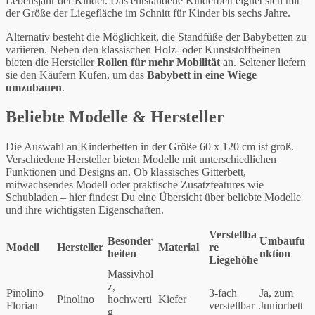
Lebensjahr der Kinder. Das entstandene Kinderbett eignet sich mit
der Größe der Liegefläche im Schnitt für Kinder bis sechs Jahre.
Alternativ besteht die Möglichkeit, die Standfüße der Babybetten zu
variieren. Neben den klassischen Holz- oder Kunststoffbeinen
bieten die Hersteller
Rollen für mehr Mobilität
an. Seltener liefern
sie den Käufern Kufen, um das
Babybett in eine Wiege
umzubauen
.
Beliebte Modelle & Hersteller
Die Auswahl an Kinderbetten in der Größe 60 x 120 cm ist groß.
Verschiedene Hersteller bieten Modelle mit unterschiedlichen
Funktionen und Designs an. Ob klassisches Gitterbett,
mitwachsendes Modell oder praktische Zusatzfeatures wie
Schubladen – hier findest Du eine Übersicht über beliebte Modelle
und ihre wichtigsten Eigenschaften.
Verstellba
Besonder
Umbaufu
Modell
Hersteller
Material
re
heiten
nktion
Liegehöhe
Massivhol
z,
Pinolino
3-fach
Ja, zum
Pinolino
hochwerti
Kiefer
Florian
verstellbar
Juniorbett
g