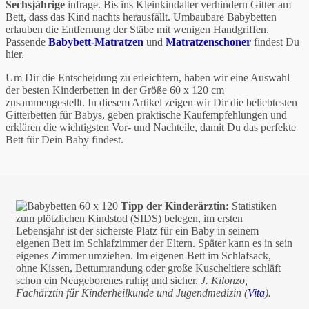
Sechsjährige
infrage. Bis ins Kleinkindalter verhindern Gitter am
Bett, dass das Kind nachts herausfällt. Umbaubare Babybetten
erlauben die Entfernung der Stäbe mit wenigen Handgriffen.
Passende
Babybett-Matratzen
und
Matratzenschoner
findest Du
hier.
Um Dir die Entscheidung zu erleichtern, haben wir eine Auswahl
der besten Kinderbetten in der Größe 60 x 120 cm
zusammengestellt. In diesem Artikel zeigen wir Dir die beliebtesten
Gitterbetten für Babys, geben praktische Kaufempfehlungen und
erklären die wichtigsten Vor- und Nachteile, damit Du das perfekte
Bett für Dein Baby findest.
Tipp der Kinderärztin:
Statistiken
zum plötzlichen Kindstod (SIDS) belegen, im ersten
Lebensjahr ist der sicherste Platz für ein Baby in seinem
eigenen Bett im Schlafzimmer der Eltern. Später kann es in sein
eigenes Zimmer umziehen. Im eigenen Bett im Schlafsack,
ohne Kissen, Bettumrandung oder große Kuscheltiere schläft
schon ein Neugeborenes ruhig und sicher.
J. Kilonzo,
Fachärztin für Kinderheilkunde und Jugendmedizin (
Vita
).