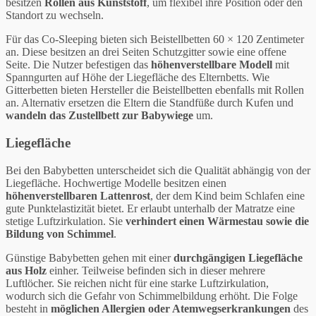
besitzen
Rollen aus Kunststoff
, um flexibel ihre Position oder den
Standort zu wechseln.
Für das Co-Sleeping bieten sich Beistellbetten 60 × 120 Zentimeter
an. Diese besitzen an drei Seiten Schutzgitter sowie eine offene
Seite. Die Nutzer befestigen das
höhenverstellbare Modell
mit
Spanngurten auf Höhe der Liegefläche des Elternbetts. Wie
Gitterbetten bieten Hersteller die Beistellbetten ebenfalls mit Rollen
an. Alternativ ersetzen die Eltern die Standfüße durch Kufen und
wandeln das Zustellbett zur Babywiege
um.
Liegefläche
Bei den Babybetten unterscheidet sich die Qualität abhängig von der
Liegefläche. Hochwertige Modelle besitzen einen
höhenverstellbaren Lattenrost
, der dem Kind beim Schlafen eine
gute Punktelastizität bietet. Er erlaubt unterhalb der Matratze eine
stetige Luftzirkulation. Sie
verhindert einen Wärmestau sowie die
Bildung von Schimmel
.
Günstige Babybetten gehen mit einer
durchgängigen Liegefläche
aus Holz
einher. Teilweise befinden sich in dieser mehrere
Luftlöcher. Sie reichen nicht für eine starke Luftzirkulation,
wodurch sich die Gefahr von Schimmelbildung erhöht. Die Folge
besteht in
möglichen Allergien oder Atemwegserkrankungen
des